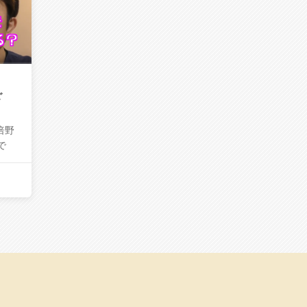
ご
倍野
で