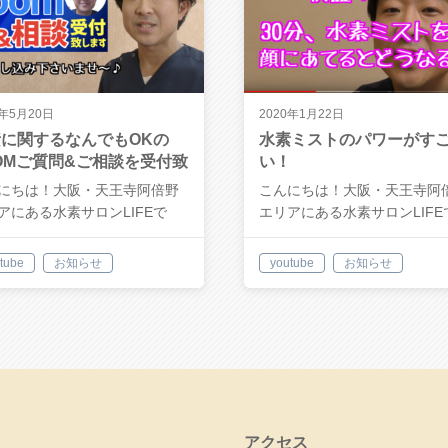
0年5月20日
2020年1月22日
に関するなんでもOKの
水素ミストのパワーがす
OMご質問&ご相談を受付致
い！
ます
にちは！大阪・天王寺阿倍野
こんにちは！大阪・天王寺阿
アにある水素サロンLIFEで
エリアにある水素サロンLIFE
当サ…
す。当サ…
tube
お知らせ
youtube
お知らせ
アクセス