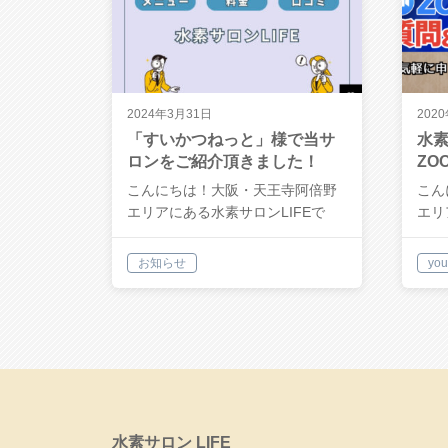
2024年3月31日
202
「すいかつねっと」様で当サ
水素
ロンをご紹介頂きました！
ZO
し
こんにちは！大阪・天王寺阿倍野
こん
エリアにある水素サロンLIFEで
エリ
す。当サ…
す。
お知らせ
you
水素サロン LIFE