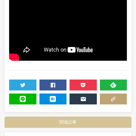
TWEET
SHARE
POCKET
FEEDLY
LINE
HATENA
MAIL
COPY LINK
関連記事