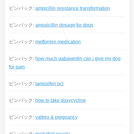
ピンバック:
ampicillin resistance transformation
ピンバック:
amoxicillin dosage for dogs
ピンバック:
metformin medication
ピンバック:
how much gabapentin can i give my dog
for pain
ピンバック:
tamoxifen pct
ピンバック:
how to take doxycycline
ピンバック:
valtrex & pregnancy
ピンバック:
modafinil receita