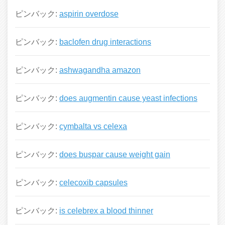
ピンバック:
aspirin overdose
ピンバック:
baclofen drug interactions
ピンバック:
ashwagandha amazon
ピンバック:
does augmentin cause yeast infections
ピンバック:
cymbalta vs celexa
ピンバック:
does buspar cause weight gain
ピンバック:
celecoxib capsules
ピンバック:
is celebrex a blood thinner