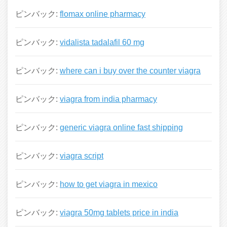
ピンバック:
flomax online pharmacy
ピンバック:
vidalista tadalafil 60 mg
ピンバック:
where can i buy over the counter viagra
ピンバック:
viagra from india pharmacy
ピンバック:
generic viagra online fast shipping
ピンバック:
viagra script
ピンバック:
how to get viagra in mexico
ピンバック:
viagra 50mg tablets price in india