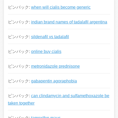
ピンバック:
when will cialis become generic
ピンバック:
indian brand names of tadalafil argentina
ピンバック:
sildenafil vs tadalafil
ピンバック:
online buy cialis
ピンバック:
metronidazole prednisone
ピンバック:
gabapentin agoraphobia
ピンバック:
can clindamycin and sulfamethoxazole be
taken together
ピンバック:
tamoxifen maus