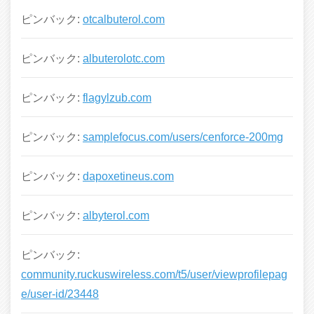
ピンバック:
otcalbuterol.com
ピンバック:
albuterolotc.com
ピンバック:
flagylzub.com
ピンバック:
samplefocus.com/users/cenforce-200mg
ピンバック:
dapoxetineus.com
ピンバック:
albyterol.com
ピンバック:
community.ruckuswireless.com/t5/user/viewprofilepag
e/user-id/23448