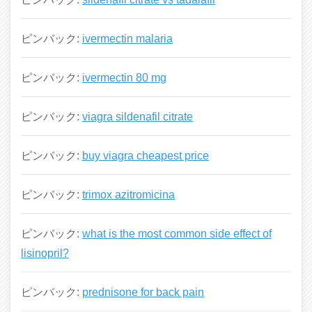
ピンバック:
ivermectin malaria
ピンバック:
ivermectin 80 mg
ピンバック:
viagra sildenafil citrate
ピンバック:
buy viagra cheapest price
ピンバック:
trimox azitromicina
ピンバック:
what is the most common side effect of
lisinopril?
ピンバック:
prednisone for back pain