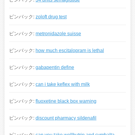
ピンバック:
zoloft drug test
ピンバック:
metronidazole suisse
ピンバック:
how much escitalopram is lethal
ピンバック:
gabapentin define
ピンバック:
can i take keflex with milk
ピンバック:
fluoxetine black box warning
ピンバック:
discount pharmacy sildenafil
ピンバック:
can you take wellbutrin and cymbalta