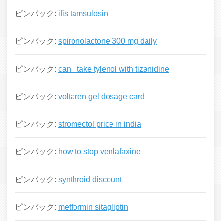
ピンバック:
ifis tamsulosin
ピンバック:
spironolactone 300 mg daily
ピンバック:
can i take tylenol with tizanidine
ピンバック:
voltaren gel dosage card
ピンバック:
stromectol price in india
ピンバック:
how to stop venlafaxine
ピンバック:
synthroid discount
ピンバック:
metformin sitagliptin