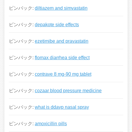
ピンバック:
diltiazem and simvastatin
ピンバック:
depakote side effects
ピンバック:
ezetimibe and pravastatin
ピンバック:
flomax diarrhea side effect
ピンバック:
contrave 8 mg-90 mg tablet
ピンバック:
cozaar blood pressure medicine
ピンバック:
what is ddavp nasal spray
ピンバック:
amoxicillin pills