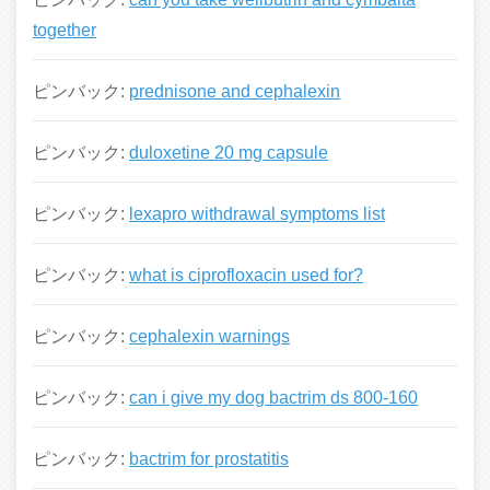
together
ピンバック:
prednisone and cephalexin
ピンバック:
duloxetine 20 mg capsule
ピンバック:
lexapro withdrawal symptoms list
ピンバック:
what is ciprofloxacin used for?
ピンバック:
cephalexin warnings
ピンバック:
can i give my dog bactrim ds 800-160
ピンバック:
bactrim for prostatitis