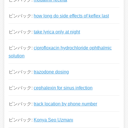
ピンバック:
how long do side effects of keflex last
ピンバック:
take lyrica only at night
ピンバック:
ciprofloxacin hydrochloride ophthalmic
solution
ピンバック:
trazodone dosing
ピンバック:
cephalexin for sinus infection
ピンバック:
track location by phone number
ピンバック:
Konya Seo Uzmanı