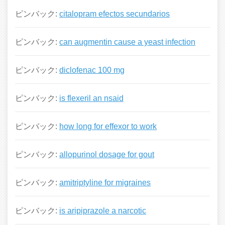
ピンバック:
citalopram efectos secundarios
ピンバック:
can augmentin cause a yeast infection
ピンバック:
diclofenac 100 mg
ピンバック:
is flexeril an nsaid
ピンバック:
how long for effexor to work
ピンバック:
allopurinol dosage for gout
ピンバック:
amitriptyline for migraines
ピンバック:
is aripiprazole a narcotic